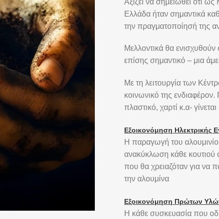
Αξίζει να σημειωθεί ότι ω
Ελλάδα ήταν σημαντικά καθ
την πραγματοποίησή της αν
Μελλοντικά θα ενισχυθούν 
επίσης σημαντικό – μια άμ
Με τη λειτουργία των Κέντ
κοινωνικό της ενδιαφέρον.
πλαστικό, χαρτί κ.α- γίνετ
Εξοικονόμηση Ηλεκτρικής Ε
Η παραγωγή του αλουμινίου
ανακύκλωση κάθε κουτιού α
που θα χρειαζόταν για να 
την αλουμίνα
Εξοικονόμηση Πρώτων Υλώ
Η κάθε συσκευασία που οδη