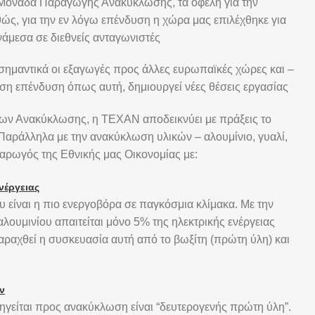
ς Μονάδα Παραγωγής Ανακύκλωσης, τα οφέλη για την
ώς, για την εν λόγω επένδυση η χώρα μας επιλέχθηκε για
άμεσα σε διεθνείς ανταγωνιστές
σημαντικά οι εξαγωγές προς άλλες ευρωπαϊκές χώρες και –
εση επένδυση όπως αυτή, δημιουργεί νέες θέσεις εργασίας
ρων Ανακύκλωσης, η TEXAN αποδεικνύει με πράξεις το
 Παράλληλα με την ανακύκλωση υλικών – αλουμίνιο, γυαλί,
αι αρωγός της Εθνικής μας Οικονομίας με:
νέργειας
 είναι η πιο ενεργοβόρα σε παγκόσμια κλίμακα. Με την
λουμινίου απαιτείται μόνο 5% της ηλεκτρικής ενέργειας
παραχθεί η συσκευασία αυτή από το βωξίτη (πρώτη ύλη) και
ν
γείται προς ανακύκλωση είναι “δευτερογενής πρώτη ύλη”.