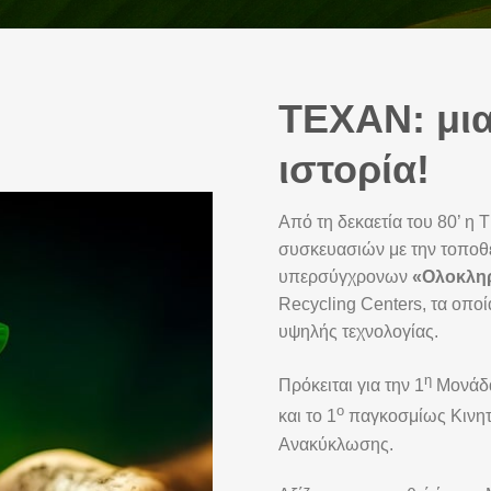
TEXAN
: μ
ιστορία!
Από τη δεκαετία του 80’ 
συσκευασιών με την τοποθέ
υπερσύγχρονων
«Ολοκλη
Recycling Centers, τα οπ
υψηλής τεχνολογίας.
η
Πρόκειται για την 1
Μονάδα
ο
και το 1
παγκοσμίως Κινητ
Ανακύκλωσης.