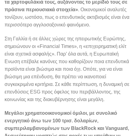
τα χαρτοφυλάκιά τους, αυξάνοντας το μερίδιό τους σε
πράσινα περιουσιακά στοιχεία»
. Οικονομικοί αναλυτές
τονίζουν, ωστόσο, πως ο επενδυτικός ακτιβισμός είναι ένα
περισσότερο αγγλοσαξονικό φαινόμενο.
Στη Γαλλία ή σε άλλες χώρες της ηπειρωτικής Ευρώπης,
σημειώνουν οι «Financial Times», η «επιχειρηματική ελίτ
είναι σχετικά ασφαλής». Παρ’ όλα αυτά, η Ευρωπαϊκή
Ενωση επέβαλε κανόνες που καθορίζουν ποια επενδυτικά
προϊόντα είναι βιώσιμα και ποια όχι. Οπότε, για να είναι
βιώσιμη μια επένδυση, θα πρέπει να ικανοποιεί
συγκεκριμένα κριτήρια. Σε κάθε περίπτωση, η δυναμική σε
επενδύσεις ESG προς όφελος του περιβάλλοντος, της
κοινωνίας και της διακυβέρνησης είναι μεγάλη.
Μεγάλοι χρηματοοικονομικοί όμιλοι, με συνολικό
ενεργητικό άνω των 100 τρισ. δολαρίων,
συμπεριλαμβανομένων των BlackRock και Vanguard,
δεσμεύτηκαν γραπτώς στις αρχές των υπεύθυνων